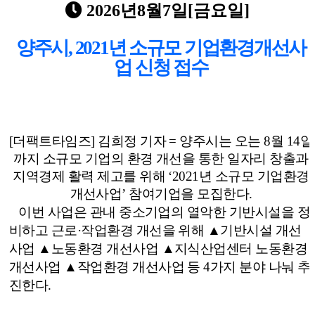
2026년8월7일[금요일]
양주시
, 2021
년 소규모 기업환경개선사
업 신청 접수
[더팩트타임즈] 김희정 기자 = 양주시
는 오는
8
월
14
일
까지 소규모 기업의 환경 개선을 통한 일자리 창출과
지역경제 활력 제고를 위해
‘2021
년 소규모 기업환경
개선사업
’
참여기업을 모집한다
.
이번 사업은 관내 중소기업의 열악한 기반시설을 정
비하고 근로
·
작업환경 개선을 위해
▲
기반시설 개선
사업
▲
노동환경 개선사업
▲
지식산업센터 노동환경
개선사업
▲
작업환경 개선사업 등
4
가지 분야 나눠 추
진한다
.