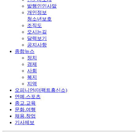
발행인인사말
개인정보
청소년보호
조직도
오시는길
달력보기
공지사항
종합뉴스
정치
경제
사회
복지
지역
오피니언(더팩트흥신소)
연예.스포츠
종교.교육
문화.여행
채용.창업
기사제보