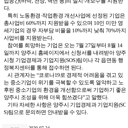
업공간
(
바닥
,
천장
,
벽면 등
)
의 설치
·
개보수를 지원한
다
.
특히 노동환경
·
작업환경 개선사업에 선정된 기업은
총사업비
60%
까지 지원받을 수 있으며
10
인 미만 영
세기업의 경우 자부담 비율을
10%
까지 낮춰
70%
까지
사업비를 지원받는다
.
참여를 희망하는 기업은 오는
7
월
27
일부터
8
월
14
일까지 양주시 홈페이지
에서 신청서를 내려받아 양주
시청 기업경제과 기업지원
(SOS)
팀이나 각 읍면동 행
정복지센터를 통해 접수하면 된다
.
시 관계자는
“
코로나
19
로 경제적 어려움을 겪고 있
는 중소기업이 위기를 극복할 수 있도록 열악하고 노
후된 중소기업의 환경을 개선함으로써 기업하기 좋은
양주시 조성을 위해 더욱 힘쓰겠다
”
고 말했다
.
기타 자세한 사항은 양주시 기업경제과 기업지원
(SO
S)
팀
으로 문의하면 안내받을 수 있다
.
2020-07-24