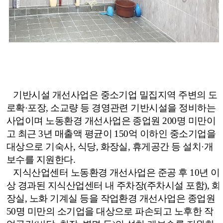
기반시설 개선사업은 중소기업 밀집지역 주변의 도
로확
·
포장
,
소교량 등 경영관련 기반시설을 정비하는
사업이며 노동환경 개선사업은 종업원
200
명 미만이
고 최근
3
년 매출액 평균이
150
억 이하인 중소기업을
대상으로 기숙사
,
식당
,
화장실
,
휴게공간 등 설치
·
개
보수를 지원한다
.
지식산업센터 노동환경 개선사업은 준공 후
10
년 이
상 경과된 지식산업센터 내 주차장
(
주차시설 포함
),
화
장실
,
노화 기계실 등을 작업환경 개선사업은 종업원
50
명 미만의 소기업을 대상으로 파손되고 노후한 작