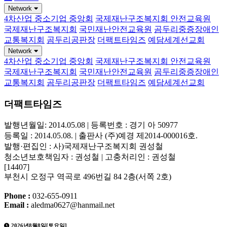
Network
4차산업 중소기업 중앙회
국제재난구조복지회 안전교육원
국제재난구조복지회
국민재난안전교육원
곰두리중증장애인
교통복지회
곰두리공판장
더팩트타임즈
예담세계선교회
Network
4차산업 중소기업 중앙회
국제재난구조복지회 안전교육원
국제재난구조복지회
국민재난안전교육원
곰두리중증장애인
교통복지회
곰두리공판장
더팩트타임즈
예담세계선교회
더팩트타임즈
발행년월일: 2014.05.08 | 등록번호 : 경기 아 50977
등록일 : 2014.05.08. | 출판사 (주)예경 제2014-000016호.
발행·편집인 : 사)국제재난구조복지회 권성철
청소년보호책임자 : 권성철 | 고충처리인 : 권성철
[14407]
부천시 오정구 역곡로 496번길 84 2층(서쪽 2호)
Phone :
032-655-0911
Email :
aledma0627@hanmail.net
2026년8월8일[토요일]