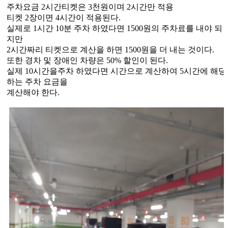
주차요금
2
시간티켓은
3
천원이며
2
시간만 적용
티켓
2
장이면
4
시간이 적용된다
.
실제로
1
시간
10
분 주차 하였다면
1500
원의 주차료를 내야 되
지만
2
시간짜리 티켓으로 계산을 하면
1500
원을 더 내는 것이다
.
또한 경차 및 장애인 차량은
50%
할인이 된다
.
실제
10
시간을주차 하였다면 시간으로 계산하여
5
시간에 해당
하는 주차 요금을
계산해야 한다
.