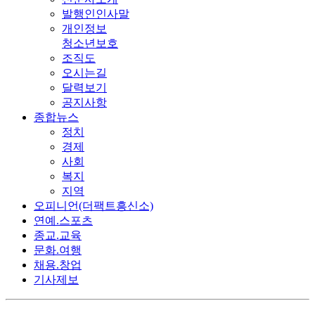
발행인인사말
개인정보
청소년보호
조직도
오시는길
달력보기
공지사항
종합뉴스
정치
경제
사회
복지
지역
오피니언(더팩트흥신소)
연예.스포츠
종교.교육
문화.여행
채용.창업
기사제보