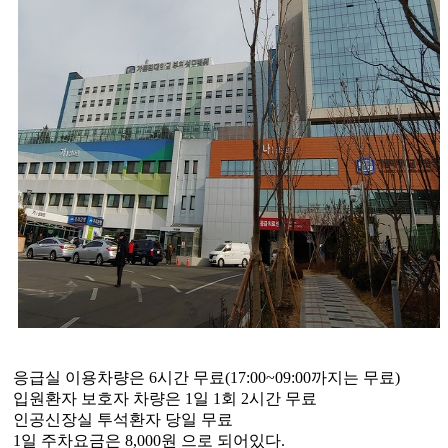
응급실 이용차량은
6
시간 무료
(17:00~09:00
까지는 무료
)
입원환자 보호자 차량은
1
일
1
회
2
시간 무료
인공신장실 투석환자 당일 무료
1
일 주차요금은
8,000
원 으로 되어있다
.